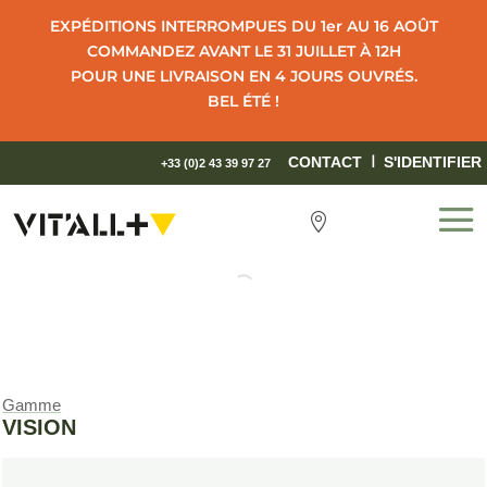
EXPÉDITIONS INTERROMPUES DU 1er AU 16 AOÛT
COMMANDEZ AVANT LE 31 JUILLET À 12H
POUR UNE LIVRAISON EN 4 JOURS OUVRÉS.
BEL ÉTÉ !
I
CONTACT
S'IDENTIFIER
+33 (0)2 43 39 97 27

Gamme
VISION