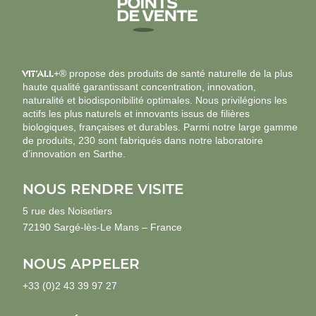
productrices et
producteurs sont
rémunérés pour le
fruit de leur travail, à
un prix juste.
VIT’ALL
+® propose des produits de santé naturelle de la plus
haute qualité garantissant concentration, innovation,
naturalité et biodisponibilité optimales. Nous privilégions les
actifs les plus naturels et innovants issus de filières
biologiques, françaises et durables. Parmi notre large gamme
de produits, 230 sont fabriqués dans notre laboratoire
d’innovation en Sarthe.
NOUS RENDRE VISITE
5 rue des Noisetiers
72190 Sargé-lès-Le Mans – France
NOUS APPELER
+33 (0)2 43 39 97 27