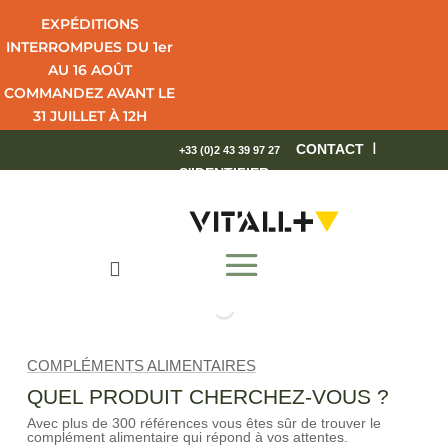
EXPÉDITIONS
INTERROMPUES DU 1er
AU 16 AOÛT
COMMANDEZ AVANT LE
31 JUILLET À 12H
POUR UNE LIVRAISON
I
CONTACT
+33 (0)2 43 39 97 27
EN 4 JOURS OUVRÉS.
S'IDENTIFIER
BEL ÉTÉ !

COMPLÉMENTS ALIMENTAIRES
QUEL PRODUIT CHERCHEZ-VOUS ?
Avec plus de 300 références vous êtes sûr de trouver le
complément alimentaire qui répond à vos attentes.