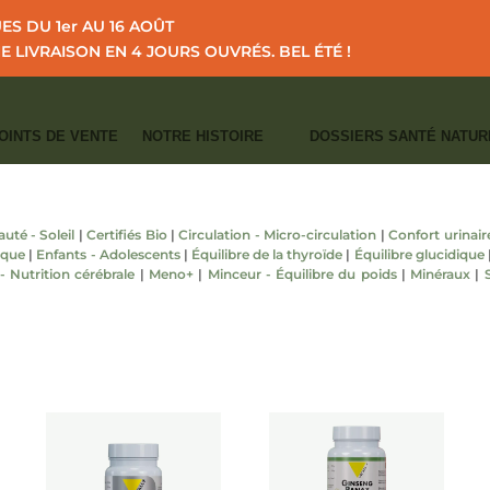
S DU 1er AU 16 AOÛT
NE LIVRAISON EN 4 JOURS OUVRÉS.
BEL ÉTÉ !
OINTS DE VENTE
NOTRE HISTOIRE
DOSSIERS SANTÉ NATUR
NÉSIUM
|
OMÉGA
|
POUDRES
|
PRÉ, PRO & POSTBIOTIQUES
|
PROTÉINES
uté - Soleil
|
Certifiés Bio
|
Circulation - Micro-circulation
|
Confort urinair
ique
|
Enfants - Adolescents
|
Équilibre de la thyroïde
|
Équilibre glucidique
 Nutrition cérébrale
|
Meno+
|
Minceur - Équilibre du poids
|
Minéraux
|