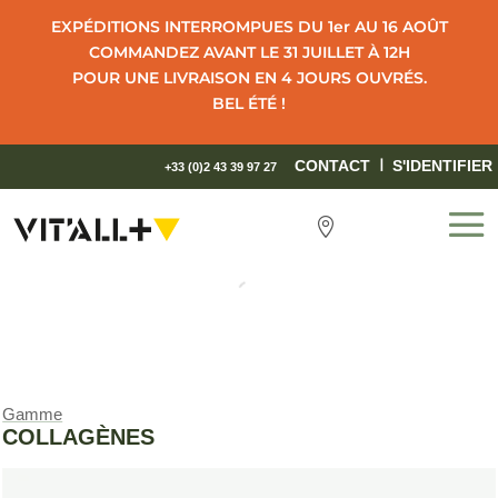
EXPÉDITIONS INTERROMPUES DU 1er AU 16 AOÛT
COMMANDEZ AVANT LE 31 JUILLET À 12H
POUR UNE LIVRAISON EN 4 JOURS OUVRÉS.
BEL ÉTÉ !
I
CONTACT
S'IDENTIFIER
+33 (0)2 43 39 97 27

Gamme
COLLAGÈNES