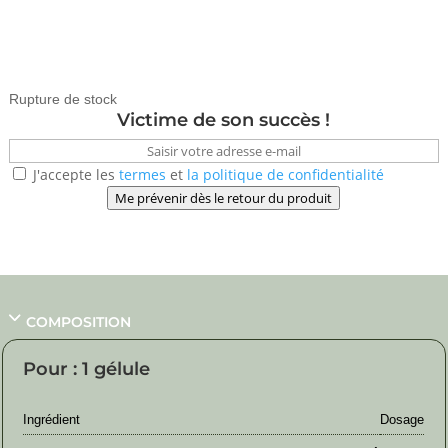
43,80
€
Rupture de stock
Victime de son succès !
J'accepte les
termes
et
la politique de confidentialité
Me prévenir dès le retour du produit
COMPOSITION
Pour : 1 gélule
Ingrédient
Dosage