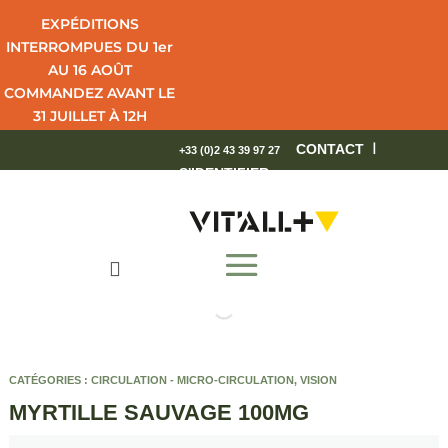
EXPÉDITIONS
INTERROMPUES DU 1er
AU 16 AOÛT
COMMANDEZ AVANT LE
31 JUILLET À 12H
POUR UNE LIVRAISON
I
CONTACT
+33 (0)2 43 39 97 27
EN 4 JOURS OUVRÉS.
S'IDENTIFIER
BEL ÉTÉ !

CATÉGORIES :
CIRCULATION - MICRO-CIRCULATION
,
VISION
MYRTILLE SAUVAGE 100MG