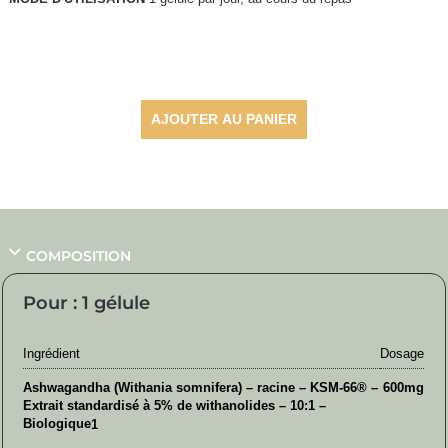
30,50
€
AJOUTER AU PANIER
COMPOSITION
Pour : 1 gélule
Ingrédient
Dosage
Ashwagandha (Withania somnifera) – racine – KSM-66® –
600mg
Extrait standardisé à 5% de withanolides – 10:1 –
Biologique
1