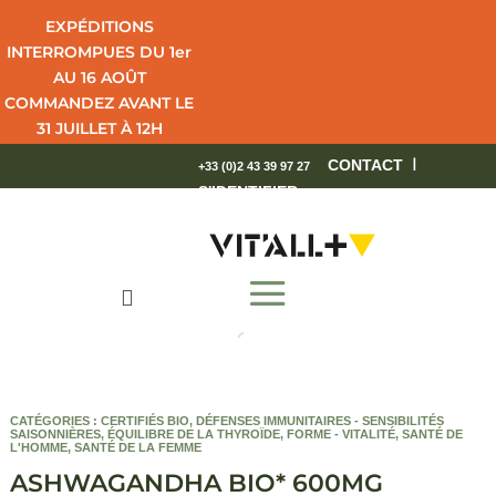
EXPÉDITIONS
INTERROMPUES DU 1er
AU 16 AOÛT
COMMANDEZ AVANT LE
31 JUILLET À 12H
POUR UNE LIVRAISON
I
CONTACT
+33 (0)2 43 39 97 27
EN 4 JOURS OUVRÉS.
S'IDENTIFIER
BEL ÉTÉ !

CATÉGORIES :
CERTIFIÉS BIO
,
DÉFENSES IMMUNITAIRES - SENSIBILITÉS
SAISONNIÈRES
,
ÉQUILIBRE DE LA THYROÏDE
,
FORME - VITALITÉ
,
SANTÉ DE
L'HOMME
,
SANTÉ DE LA FEMME
ASHWAGANDHA BIO* 600MG