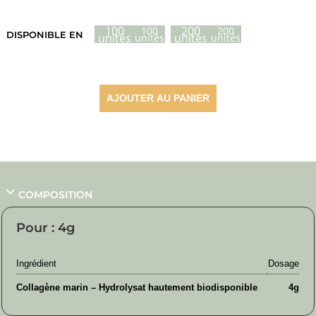
de
prix :
100
200
100
200
DISPONIBLE EN
unités
unités
unités
unités
25,65 €
à
41,75 €
AJOUTER AU PANIER
COMPOSITION
Pour : 4g
Ingrédient
Dosage
Collagène marin – Hydrolysat hautement biodisponible
4g