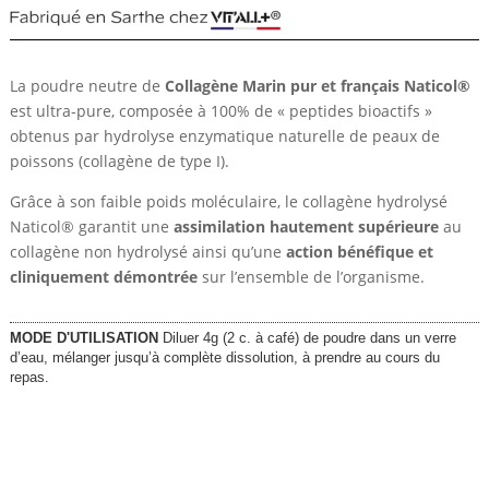
La poudre neutre de
Collagène Marin pur et français Naticol®
est ultra-pure, composée à 100% de « peptides bioactifs »
obtenus par hydrolyse enzymatique naturelle de peaux de
poissons (collagène de type I).
Grâce à son faible poids moléculaire, le collagène hydrolysé
Naticol® garantit une
assimilation hautement supérieure
au
collagène non hydrolysé ainsi qu’une
action bénéfique et
cliniquement démontrée
sur l’ensemble de l’organisme.
MODE D'UTILISATION
Diluer 4g (2 c. à café) de poudre dans un verre
d’eau, mélanger jusqu’à complète dissolution, à prendre au cours du
repas.
Plage
25,65
€
–
41,75
€