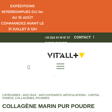
EXPÉDITIONS
INTERROMPUES DU 1er
AU 16 AOÛT
COMMANDEZ AVANT LE
31 JUILLET À 12H
POUR UNE LIVRAISON
I
CONTACT
+33 (0)2 43 39 97 27
EN 4 JOURS OUVRÉS.
S'IDENTIFIER
BEL ÉTÉ !

CATÉGORIES :
ANTI-ÂGE - ANTI-OXYDANTS
,
ARTICULATIONS - CAPITAL
OSSEUX
,
COLLAGÈNES
,
POUDRES
COLLAGÈNE MARIN PUR POUDRE