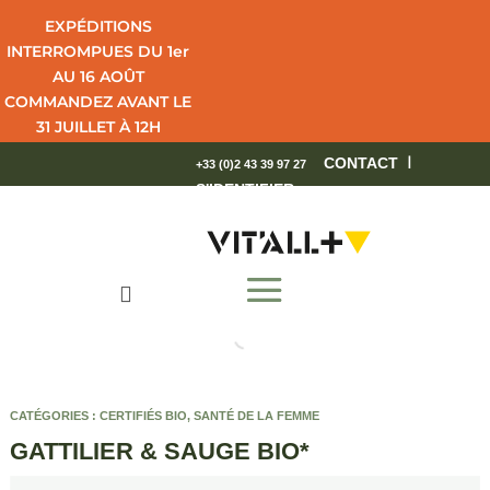
EXPÉDITIONS
INTERROMPUES DU 1er
AU 16 AOÛT
COMMANDEZ AVANT LE
31 JUILLET À 12H
POUR UNE LIVRAISON
I
CONTACT
+33 (0)2 43 39 97 27
EN 4 JOURS OUVRÉS.
S'IDENTIFIER
BEL ÉTÉ !

CATÉGORIES :
CERTIFIÉS BIO
,
SANTÉ DE LA FEMME
GATTILIER & SAUGE BIO*