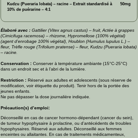
Kudzu (Pueraria lobata) – racine – Extrait standardisé à
50mg
10% de puérarine – 4:1
Élaboré avec :
Gattilier (Vitex agnus castus) – fruit, Actée à grappes
(Cimicifuga racemosa) – rhizome, Hypromellose (100% végétal)
(agent d’enrobage 100% végétal), Houblon (Humulus lupulus L.) –
fleur, Trèfle rouge (Trifolium pratense) – fleur, Kudzu (Pueraria lobata)
– racine.
Conservation :
Conserver à température ambiante (15°C-25°C)
dans un endroit sec et à l’abri de la lumière.
Restriction :
Réservé aux adultes et adolescents (sous réserve de
modification, voir étiquette du produit). Tenir hors de la portée des
jeunes enfants.
Ne pas dépasser la dose journalière indiquée.
Précaution(s) d’emploi:
Déconseillé en cas de cancer hormono-dépendant (cancer du sein),
de tumeur hypophysaire à prolactine, ou d’antécédents de troubles
hypophysaires. Réservé aux adultes. Déconseillé aux femmes
enceintes ou allaitantes. En cas de traitements médicamenteux,