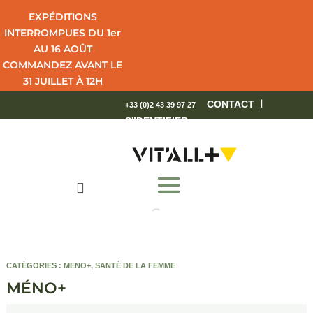
EXPÉDITIONS
INTERROMPUES DU 1er
AU 16 AOÛT
COMMANDEZ AVANT LE
31 JUILLET À 12H
POUR UNE LIVRAISON
I
CONTACT
+33 (0)2 43 39 97 27
EN 4 JOURS OUVRÉS.
S'IDENTIFIER
BEL ÉTÉ !

CATÉGORIES :
MENO+
,
SANTÉ DE LA FEMME
MÉNO+