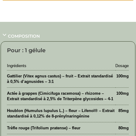
COMPOSITION
Pour : 1 gélule
Ingrédients
Dosage
Gattilier (Vitex agnus castus) – fruit – Extrait standardisé
100mg
à 0,5% d’agnusides – 3:1
Actée à grappes (Cimicifuga racemosa) – rhizome –
100mg
Extrait standardisé à 2,5% de Triterpène glycosides – 4-1
Houblon (Humulus lupulus L.) – fleur – Lifenol® – Extrait
85mg
standardisé à 0,12% de 8-prénylnaringénine
Trèfle rouge (Trifolium pratense) – fleur
80mg