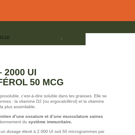
ELLE
 50 mcg
ITAL OSSEUX
,
DÉFENSES IMMUNITAIRES - SENSIBILITÉS
 2000 UI
FÉROL 50 MCG
posoluble, c’est-à-dire soluble dans les graisses. Elle se
mes : la vitamine D2 (ou ergocalciférol) et la vitamine
la plus assimilable.
ntien d’une ossature et d’une musculature saines
nctionnement du
système immunitaire.
et un dosage élevé à 2 000 UI soit 50 microgrammes par