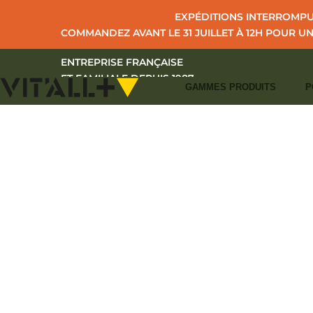
EXPÉDITIONS INTERROMPUE
COMMANDEZ AVANT LE 31 JUILLET À 12H POUR U
ENTREPRISE FRANÇAISE
ET FAMILIALE DEPUIS 1987
GAMMES PRODUITS
P
ACCUE
+33 (0)2 43 39 97 27
CONTACT
I
S'IDENTIFIER