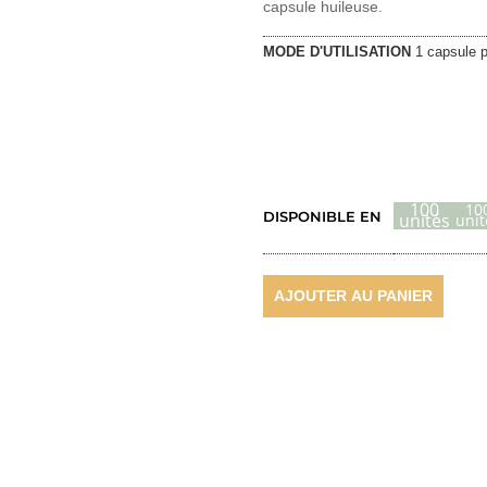
capsule huileuse.
MODE D'UTILISATION
1 capsule p
100
10
DISPONIBLE EN
unités
unit
AJOUTER AU PANIER