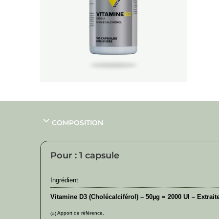
COMPOSITION
Pour : 1 capsule
Ingrédient
Vitamine D3 (Cholécalciférol) – 50µg = 2000 UI – Extrai
Apport de référence.
(a)