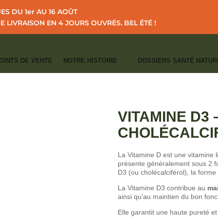
S DU 1er AU 16 AOÛT
NE LIVRAISON EN 4 JOURS OUVRÉS.
BEL ÉTÉ !
OINTS DE VENTE
NOTRE HISTOIRE
DOSSIERS SANTÉ NATUR
I
I
I
IL
CATALOGUE
VITAMINES
VITAMINE D3 – 2000 UI Cholécalciférol
CATÉGORIES :
ARTICULATIONS - CAP
SAISONNIÈRES
,
VITAMINES
VITAMINE D3 –
CHOLÉCALCI
La Vitamine D est une vitamine li
présente généralement sous 2 for
D3 (ou cholécalciférol), la forme 
La Vitamine D3 contribue au
mai
ainsi qu’au maintien du bon fo
Elle garantit une haute pureté 