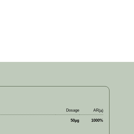
Dosage
AR
(a)
50µg
1000%