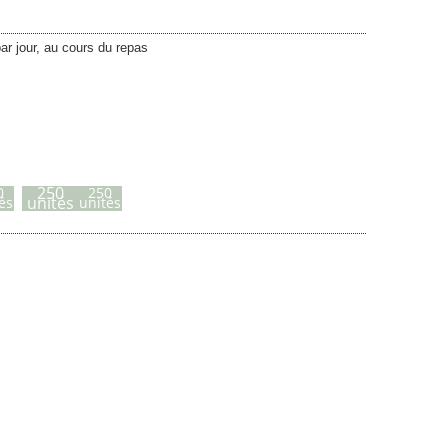
ar jour, au cours du repas
Plage
24,75
€
–
49,60
€
de
prix :
250
0
250
unités
és
unités
24,75 €
à
49,60 €