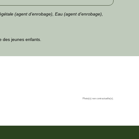
 végétale (agent d’enrobage), Eau (agent d’enrobage),
ée des jeunes enfants.
Photo(s) non contractuelle(s).