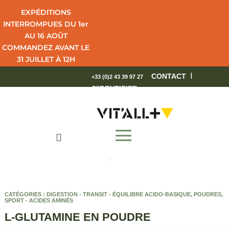
EXPÉDITIONS
INTERROMPUES DU 1er
AU 16 AOÛT
COMMANDEZ AVANT LE
31 JUILLET À 12H
POUR UNE LIVRAISON
I
CONTACT
+33 (0)2 43 39 97 27
EN 4 JOURS OUVRÉS.
S'IDENTIFIER
BEL ÉTÉ !

CATÉGORIES :
DIGESTION - TRANSIT - ÉQUILIBRE ACIDO-BASIQUE
,
POUDRES
,
SPORT - ACIDES AMINÉS
L-GLUTAMINE EN POUDRE