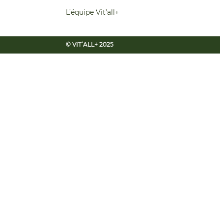
L’équipe Vit’all+
© VIT’ALL+ 2025