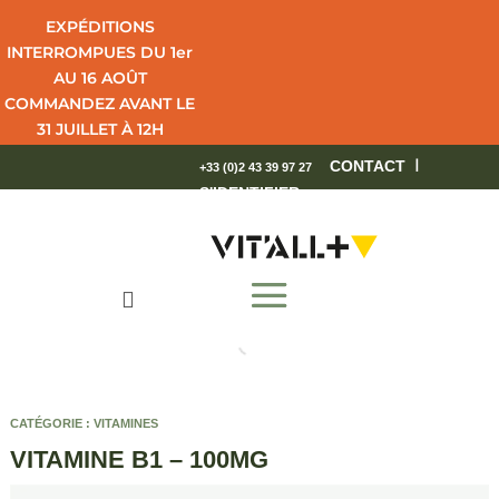
EXPÉDITIONS
INTERROMPUES DU 1er
AU 16 AOÛT
COMMANDEZ AVANT LE
31 JUILLET À 12H
POUR UNE LIVRAISON
I
CONTACT
+33 (0)2 43 39 97 27
EN 4 JOURS OUVRÉS.
S'IDENTIFIER
BEL ÉTÉ !

CATÉGORIE :
VITAMINES
VITAMINE B1 – 100MG