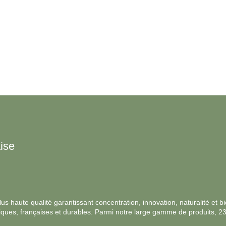
PSYCHOBIOTIQUES COMPLEXE (ENROBAGE
GASTRO-RÉSISTANT)
ise
s haute qualité garantissant concentration, innovation, naturalité et bio
ologiques, françaises et durables. Parmi notre large gamme de produits, 2