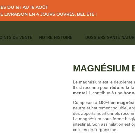
S DU 1er AU 16 AOÛT
NE LIVRAISON EN 4 JOURS OUVRÉS.
BEL ÉTÉ !
OINTS DE VENTE
NOTRE HISTOIRE
DOSSIERS SANTÉ NATUR
I
I
I
CCUEIL
CATALOGUE
MINÉRAUX
MAGNÉSIUM BISGLYCINATE POUD
CATÉGORIES :
MAGNÉSIUM
,
MINÉRA
MAGNÉSIUM 
Le magnésium est le deuxième él
Il est reconnu pour
réduire la f
mental.
Il contribue à une
bonne
Composée à
100% en magnésium
neutre et hautement soluble, a
des apports nutritionnels reco
Le magnésium sous forme bisglyc
intestinal. Son assimilation est o
cellules de l’organisme.