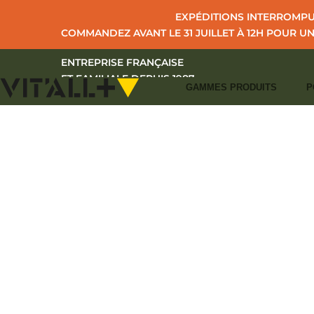
EXPÉDITIONS INTERROMPUE
COMMANDEZ AVANT LE 31 JUILLET À 12H POUR U
ENTREPRISE FRANÇAISE
ET FAMILIALE DEPUIS 1987
GAMMES PRODUITS
P
A
+33 (0)2 43 39 97 27
CONTACT
I
S'IDENTIFIER