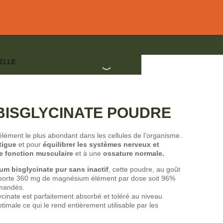
ELLE
RE
UX
,
POUDRES
BISGLYCINATE POUDRE
ément le plus abondant dans les cellules de l’organisme.
atigue
et pour
équilibrer les systèmes nerveux et
 fonction musculaire
et à une
ossature normale.
 bisglycinate pur sans inactif
, cette poudre, au goût
pporte 360 mg de magnésium élément par dose soit 96%
mmandés.
inate est parfaitement absorbé et toléré au niveau
ptimale ce qui le rend entièrement utilisable par les