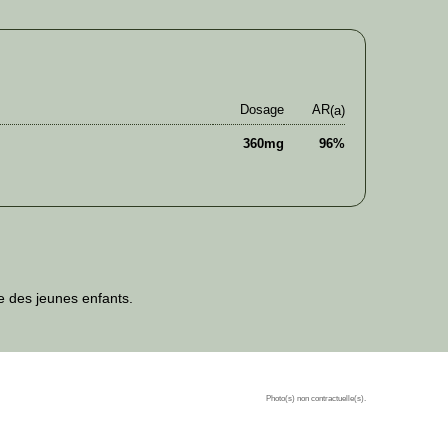
Dosage
AR
(a)
360mg
96%
ée des jeunes enfants.
Photo(s) non contractuelle(s).