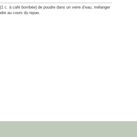
 (1 c. à café bombée) de poudre dans un verre d’eau, mélanger
ndre au cours du repas.
25,40
€