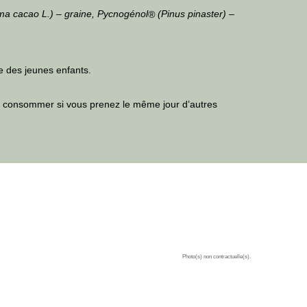
ma cacao L.) – graine, Pycnogénol
(Pinus pinaster) –
®
ée des jeunes enfants.
s consommer si vous prenez le même jour d’autres
Photo(s) non contractuelle(s).