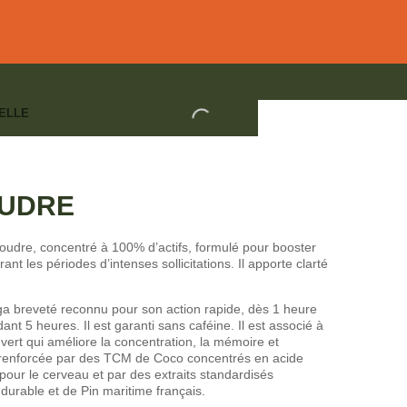
ELLE
VITAL POUDRE
TION - NUTRITION CÉRÉBRALE
OUDRE
udre, concentré à 100% d’actifs, formulé pour booster
nt les périodes d’intenses sollicitations. Il apporte clarté
ga breveté reconnu pour son action rapide, dès 1 heure
ant 5 heures. Il est garanti sans caféine. Il est associé à
ert qui améliore la concentration, la mémoire et
t renforcée par des TCM de Coco concentrés en acide
pour le cerveau et par des extraits standardisés
durable et de Pin maritime français.