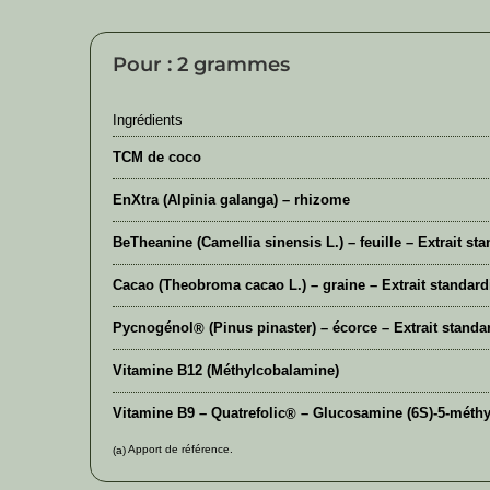
Pour : 2 grammes
Ingrédients
TCM de coco
EnXtra (Alpinia galanga) – rhizome
BeTheanine (Camellia sinensis L.) – feuille – Extrait s
Cacao (Theobroma cacao L.) – graine – Extrait standar
Pycnogénol
(Pinus pinaster) – écorce – Extrait stand
®
Vitamine B12 (Méthylcobalamine)
Vitamine B9 – Quatrefolic
– Glucosamine (6S)-5-méthyl
®
Apport de référence.
(a)