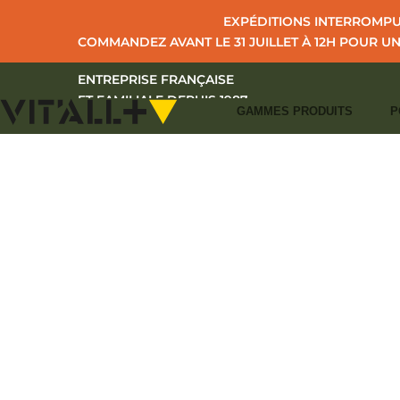
EXPÉDITIONS INTERROMPUE
COMMANDEZ AVANT LE 31 JUILLET À 12H POUR U
ENTREPRISE FRANÇAISE
ET FAMILIALE DEPUIS 1987
GAMMES PRODUITS
P
I
ACCUEIL
CAT
+33 (0)2 43 39 97 27
CONTACT
I
S'IDENTIFIER