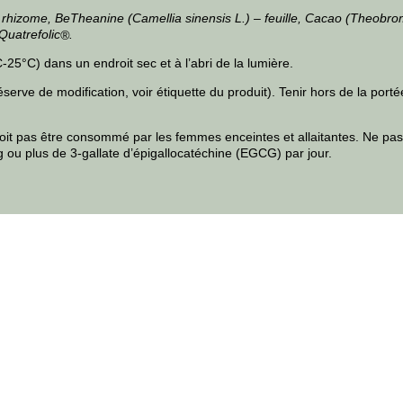
 rhizome, BeTheanine (Camellia sinensis L.) – feuille, Cacao (Theobro
Quatrefolic
.
®
5°C) dans un endroit sec et à l’abri de la lumière.
erve de modification, voir étiquette du produit). Tenir hors de la port
it pas être consommé par les femmes enceintes et allaitantes. Ne pa
ou plus de 3-gallate d’épigallocatéchine (EGCG) par jour.