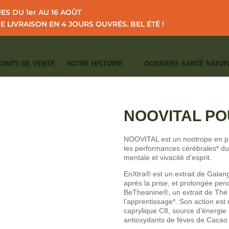
S DU 1er AU 16 AOÛT
NE LIVRAISON EN 4 JOURS OUVRÉS.
BEL ÉTÉ !
OINTS DE VENTE
NOTRE HISTOIRE
DOSSIERS SANTÉ NATUR
I
I
ALOGUE
MÉMOIRE - CONCENTRATION - NUTRITION CÉRÉBRALE
NOO
CATÉGORIE :
MÉMOIRE - CONCENTRA
NOOVITAL P
NOOVITAL est un nootrope en po
les performances cérébrales* dura
mentale et vivacité d’esprit.
EnXtra® est un extrait de Galan
après la prise, et prolongée pend
BeTheanine®, un extrait de Thé v
l’apprentissage*. Son action es
caprylique C8, source d’énergie 
antioxydants de fèves de Cacao 