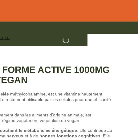
ELLE
rtifiée VEGAN
AMINES
2 FORME ACTIVE 1000ΜG
 VEGAN
elée méthylcobalamine, est une vitamine hautement
 directement utilisable par les cellules pour une efficacité
vement dans les aliments d’origine animale, est
n régime végétarien, végétalien ou vegan.
soutient le métabolisme énergétique
. Elle contribue au
ème nerveux
et à de
bonnes fonctions cognitives.
Elle