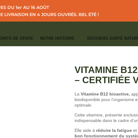
S DU 1er AU 16 AOÛT
NE LIVRAISON EN 4 JOURS OUVRÉS.
BEL ÉTÉ !
OINTS DE VENTE
NOTRE HISTOIRE
DOSSIERS SANTÉ NATUR
I
I
ATALOGUE
FORME - VITALITÉ
VITAMINE B12 forme active 1000μg – ce
CATÉGORIES :
FORME - VITALITÉ
,
VIT
VITAMINE B1
– CERTIFIÉE
La
Vitamine B12 bioactive,
app
biodisponible pour l’organisme et
optimale.
Cette vitamine, présente exclusi
indispensable dans le cadre d’u
Elle aide à
réduire la fatigue
et
bon fonctionnement du syst