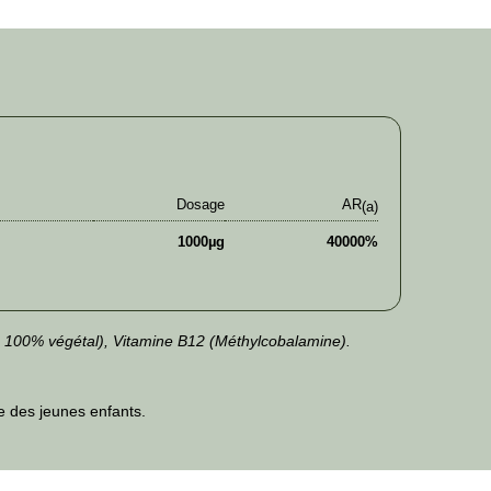
Dosage
AR
(a)
1000µg
40000%
 100% végétal), Vitamine B12 (Méthylcobalamine).
ée des jeunes enfants.