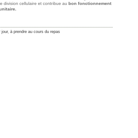
 division cellulaire et contribue au
bon fonctionnement
nitaire.
 jour, à prendre au cours du repas
24,75
€