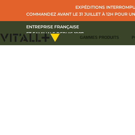
EXPÉDITIONS INTERROMPUE
COMMANDEZ AVANT LE 31 JUILLET À 12H POUR U
ENTREPRISE FRANÇAISE
ET FAMILIALE DEPUIS 1987
GAMMES PRODUITS
P
I
ACCUEIL
C
+33 (0)2 43 39 97 27
CONTACT
I
S'IDENTIFIER