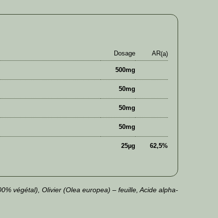
Dosage
AR
(a)
500mg
50mg
50mg
50mg
25µg
62,5%
 végétal), Olivier (Olea europea) – feuille, Acide alpha-