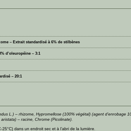
ome – Extrait standardisé à 6% de stilbènes
18% d’oleuropéine – 3:1
ardisé – 20:1
us L.) – rhizome, Hypromellose (100% végétal) (agent d’enrobage 100%
 aristata) – racine, Chrome (Picolinate).
5°C) dans un endroit sec et à l’abri de la lumière.