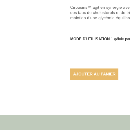
Cirpusins™ agit en synergie avec
des taux de cholestérols et de t
maintien d’une glycémie équilibr
MODE D'UTILISATION
1 gélule par
AJOUTER AU PANIER