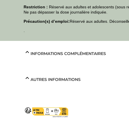
Restriction :
Réservé aux adultes et adolescents (sous rés
Ne pas dépasser la dose journalière indiquée.
Précaution(s) d’emploi:
Réservé aux adultes. Déconseill
.
INFORMATIONS COMPLÉMENTAIRES
AUTRES INFORMATIONS