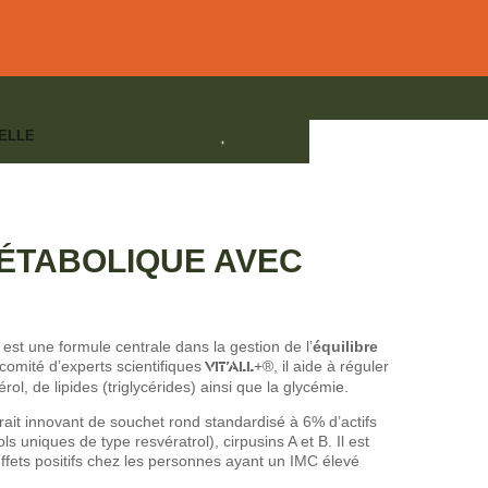
ELLE
Cirpusins®
UE
,
ÉQUILIBRE MÉTABOLIQUE ET CARDIOVASCULAIRE
,
MINCEUR -
ÉTABOLIQUE AVEC
E
est une formule centrale dans la gestion de l’
équilibre
comité d’experts scientifiques
VIT’ALL
+®, il aide à réguler
rol, de lipides (triglycérides) ainsi que la glycémie.
trait innovant de souchet rond standardisé à 6% d’actifs
ls uniques de type resvératrol), cirpusins A et B. Il est
ffets positifs chez les personnes ayant un IMC élevé