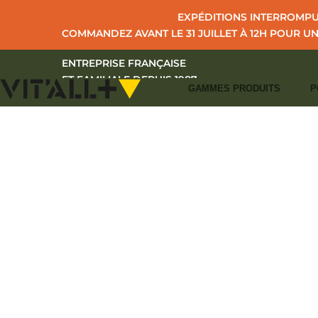
EXPÉDITIONS INTERROMPUE
COMMANDEZ AVANT LE 31 JUILLET À 12H POUR U
ENTREPRISE FRANÇAISE
ET FAMILIALE DEPUIS 1987
GAMMES PRODUITS
P
I
ACCUEIL
C
+33 (0)2 43 39 97 27
CONTACT
I
S'IDENTIFIER