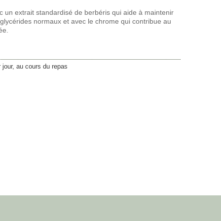
 un extrait standardisé de berbéris qui aide à maintenir
riglycérides normaux et avec le chrome qui contribue au
ée.
 jour, au cours du repas
35,40
€