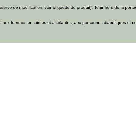
erve de modification, voir étiquette du produit). Tenir hors de la port
é aux femmes enceintes et allaitantes, aux personnes diabétiques et ce