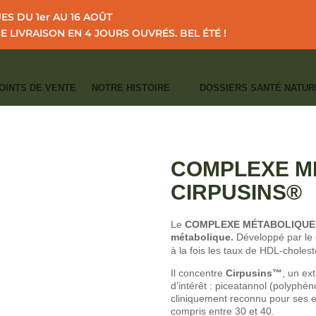
S DU 1er AU 16 AOÛT
NE LIVRAISON EN 4 JOURS OUVRÉS.
BEL ÉTÉ !
OINTS DE VENTE
NOTRE HISTOIRE
DOSSIERS SANTÉ NATUR
I
I
ATALOGUE
ÉQUILIBRE GLUCIDIQUE
COMPLEXE MÉTABOLIQUE avec 
CATÉGORIES :
ÉQUILIBRE GLUCIDIQ
ÉQUILIBRE DU POIDS
COMPLEXE M
CIRPUSINS®
Le
COMPLEXE MÉTABOLIQU
métabolique.
Développé par le 
à la fois les taux de HDL-cholesté
Il concentre
Cirpusins™
, un ex
d’intérêt : piceatannol (polyphéno
cliniquement reconnu pour ses e
compris entre 30 et 40.