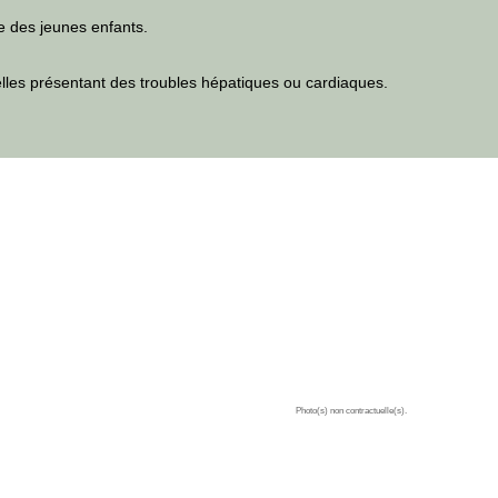
ée des jeunes enfants.
lles présentant des troubles hépatiques ou cardiaques.
Photo(s) non contractuelle(s).