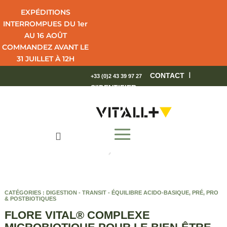
EXPÉDITIONS
INTERROMPUES DU 1er
AU 16 AOÛT
COMMANDEZ AVANT LE
31 JUILLET À 12H
POUR UNE LIVRAISON
I
CONTACT
+33 (0)2 43 39 97 27
EN 4 JOURS OUVRÉS.
S'IDENTIFIER
BEL ÉTÉ !

CATÉGORIES :
DIGESTION - TRANSIT - ÉQUILIBRE ACIDO-BASIQUE
,
PRÉ, PRO
& POSTBIOTIQUES
FLORE VITAL® COMPLEXE