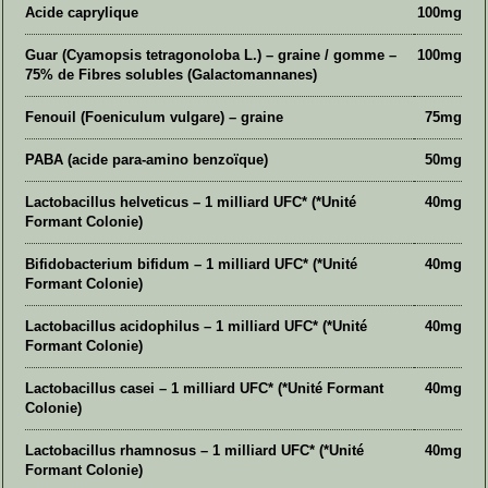
Acide caprylique
100mg
Guar (Cyamopsis tetragonoloba L.) – graine / gomme –
100mg
75% de Fibres solubles (Galactomannanes)
Fenouil (Foeniculum vulgare) – graine
75mg
PABA (acide para-amino benzoïque)
50mg
Lactobacillus helveticus – 1 milliard UFC* (*Unité
40mg
Formant Colonie)
Bifidobacterium bifidum – 1 milliard UFC* (*Unité
40mg
Formant Colonie)
Lactobacillus acidophilus – 1 milliard UFC* (*Unité
40mg
Formant Colonie)
Lactobacillus casei – 1 milliard UFC* (*Unité Formant
40mg
Colonie)
Lactobacillus rhamnosus – 1 milliard UFC* (*Unité
40mg
Formant Colonie)