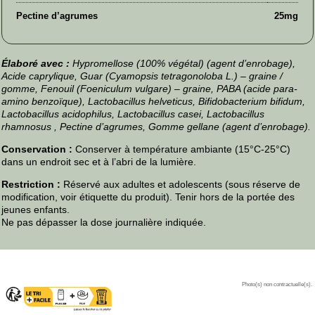
Pectine d’agrumes
25mg
Élaboré avec :
Hypromellose (100% végétal) (agent d’enrobage),
Acide caprylique, Guar (Cyamopsis tetragonoloba L.) – graine /
gomme, Fenouil (Foeniculum vulgare) – graine, PABA (acide para-
amino benzoïque), Lactobacillus helveticus, Bifidobacterium bifidum,
Lactobacillus acidophilus, Lactobacillus casei, Lactobacillus
rhamnosus , Pectine d’agrumes, Gomme gellane (agent d’enrobage).
Conservation :
Conserver à température ambiante (15°C-25°C)
dans un endroit sec et à l’abri de la lumière.
Restriction :
Réservé aux adultes et adolescents (sous réserve de
modification, voir étiquette du produit). Tenir hors de la portée des
jeunes enfants.
Ne pas dépasser la dose journalière indiquée.
Photo(s) non contractuelle(s).