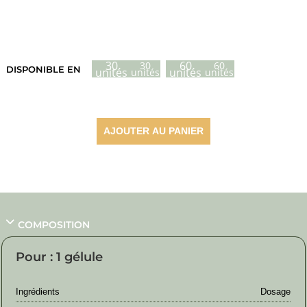
Plage
30,70
€
–
51,50
€
de
prix :
30
60
30
60
DISPONIBLE EN
unités
unités
unités
unités
30,70 €
à
51,50 €
AJOUTER AU PANIER
COMPOSITION
Pour : 1 gélule
Ingrédients
Dosage