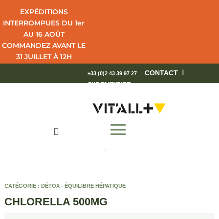
EXPÉDITIONS
INTERROMPUES DU 1er
AU 16 AOÛT
COMMANDEZ AVANT LE
31 JUILLET À 12H
POUR UNE LIVRAISON
I
CONTACT
+33 (0)2 43 39 97 27
EN 4 JOURS OUVRÉS.
S'IDENTIFIER
BEL ÉTÉ !

CATÉGORIE :
DÉTOX - ÉQUILIBRE HÉPATIQUE
CHLORELLA 500MG