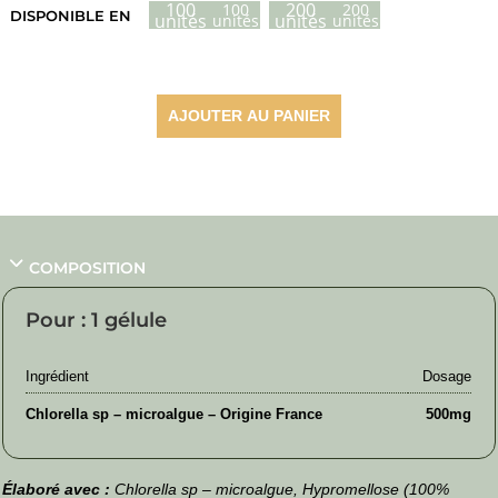
prix :
100
200
100
200
DISPONIBLE EN
unités
unités
unités
unités
22,85 €
à
42,80 €
AJOUTER AU PANIER
COMPOSITION
Pour : 1 gélule
Ingrédient
Dosage
Chlorella sp – microalgue – Origine France
500mg
Élaboré avec :
Chlorella sp – microalgue, Hypromellose (100%