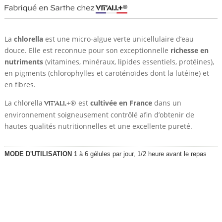
La
chlorella
est une micro-algue verte unicellulaire d’eau
douce. Elle est reconnue pour son exceptionnelle
richesse en
nutriments
(vitamines, minéraux, lipides essentiels, protéines),
en pigments (chlorophylles et caroténoïdes dont la lutéine) et
en fibres.
La chlorella
+® est
cultivée en France
dans un
VIT’ALL
environnement soigneusement contrôlé afin d’obtenir de
hautes qualités nutritionnelles et une excellente pureté.
MODE D'UTILISATION
1 à 6 gélules par jour, 1/2 heure avant le repas
Plage
22,85
€
–
42,80
€
de