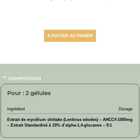
49,00
€
AJOUTER AU PANIER
COMPOSITION
Pour : 2 gélules
Ingrédient
Dosage
Extrait de mycélium shiitake (Lentinus edodes) – AHCC®
1000mg
– Extrait Standardisé à 19% d’alpha-1,4-glucanes – 9:1