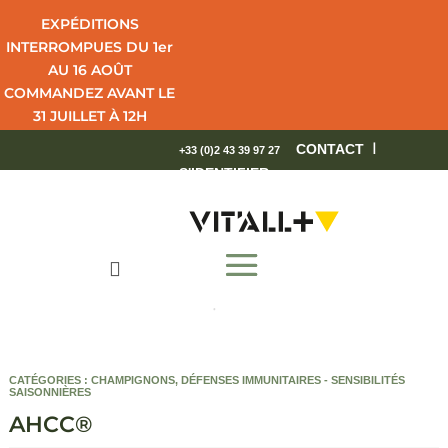
EXPÉDITIONS
INTERROMPUES DU 1er
AU 16 AOÛT
COMMANDEZ AVANT LE
31 JUILLET À 12H
POUR UNE LIVRAISON
I
CONTACT
+33 (0)2 43 39 97 27
EN 4 JOURS OUVRÉS.
S'IDENTIFIER
BEL ÉTÉ !

CATÉGORIES :
CHAMPIGNONS
,
DÉFENSES IMMUNITAIRES - SENSIBILITÉS
SAISONNIÈRES
AHCC®