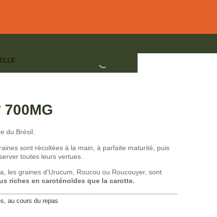
ELLE
DANTS
,
BEAUTÉ - SOLEIL
,
CERTIFIÉS BIO
 700MG
re du Brésil.
 graines sont récoltées à la main, à parfaite maturité, puis
erver toutes leurs vertues.
nca, les graines d’Urucum, Roucou ou Roucouyer, sont
us riches en caroténoïdes que la carotte.
es, au cours du repas