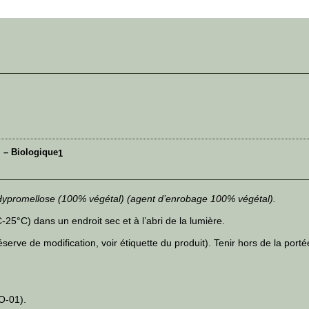
l – Biologique
1
 Hypromellose (100% végétal) (agent d’enrobage 100% végétal).
5°C) dans un endroit sec et à l’abri de la lumière.
erve de modification, voir étiquette du produit). Tenir hors de la port
O-01).