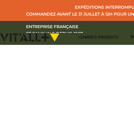
EXPÉDITIONS INTERROMPUE
COMMANDEZ AVANT LE 31 JUILLET À 12H POUR U
ENTREPRISE FRANÇAISE
ET FAMILIALE DEPUIS 1987
GAMMES PRODUITS
P
+33 (0)2 43 39 97 27
CONTACT
I
S'IDENTIFIER