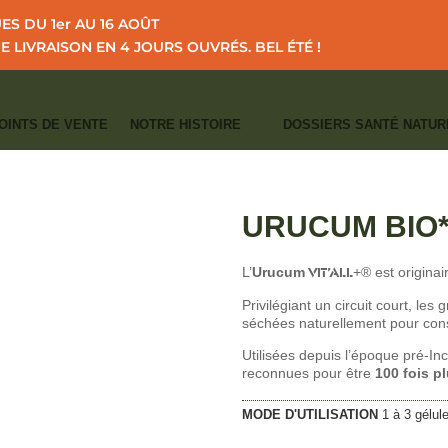
S DU 1er AU 16 AOÛT
NE LIVRAISON EN 4 JOURS OUVRÉS.
BEL ÉTÉ !
OINTS DE VENTE
NOTRE HISTOIRE
DOSSIERS SANTÉ NATUR
I
I
I
ACCUEIL
CATALOGUE
BEAUTÉ - SOLEIL
URUCUM Bio* 700mg
CATÉGORIES :
ANTI-ÂGE - ANTI-OXY
URUCUM BIO*
L’
Urucum
VIT’ALL
+® est originai
Privilégiant un circuit court, les
séchées naturellement pour cons
Utilisées depuis l’époque pré-I
reconnues pour être
100 fois pl
MODE D'UTILISATION
1 à 3 gélul