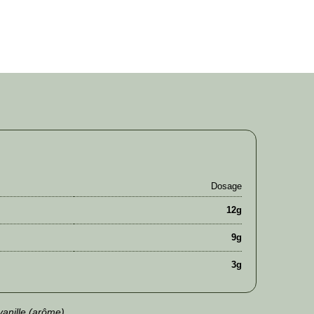
Dosage
12g
9g
3g
vanille (arôme).