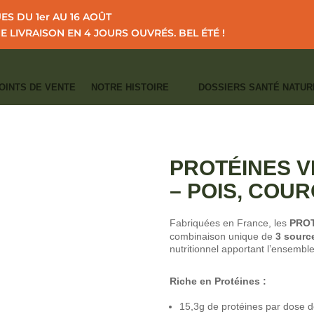
S DU 1er AU 16 AOÛT
NE LIVRAISON EN 4 JOURS OUVRÉS.
BEL ÉTÉ !
OINTS DE VENTE
NOTRE HISTOIRE
DOSSIERS SANTÉ NATUR
I
I
GUE
SPORT - ACIDES AMINÉS
PROTÉINES VÉGÉTALES BIO* VANILLE –
CATÉGORIES :
CERTIFIÉS BIO
,
MINCEU
SPORT - ACIDES AMINÉS
PROTÉINES V
– POIS, COUR
Fabriquées en France, les
PROT
combinaison unique de
3 sourc
nutritionnel apportant l’ensembl
Riche en Protéines :
15,3g de protéines par dose d