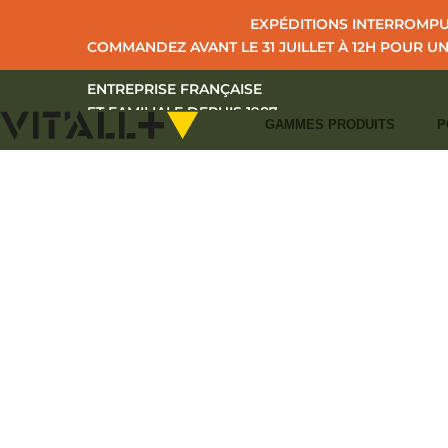
EXPÉDITIONS INTERROMPUE
COMMANDEZ AVANT LE 31 JUILLET À 12H POUR U
ENTREPRISE FRANÇAISE
ET FAMILIALE DEPUIS 1987
GAMMES PRODUITS
P
A
+33 (0)2 43 39 97 27
CONTACT
I
S'IDENTIFIER