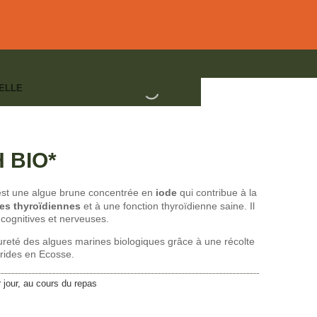
ELLE
O*
IBRE DE LA THYROÏDE
,
MINÉRAUX
 BIO*
st une algue brune concentrée en
iode
qui contribue à la
es thyroïdiennes
et à une fonction thyroïdienne saine. Il
cognitives et nerveuses.
pureté des algues marines biologiques grâce à une récolte
rides en Ecosse.
 jour, au cours du repas