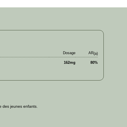
Dosage
AR
(a)
162mg
80%
ée des jeunes enfants.