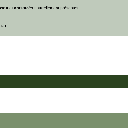
sson
et
crustacés
naturellement présentes..
O-01).