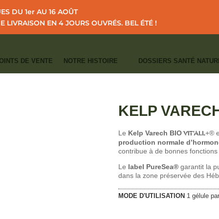
S DU 1er AU 16 AOÛT
NE LIVRAISON EN 4 JOURS OUVRÉS.
BEL ÉTÉ !
OINTS DE VENTE
NOTRE HISTOIRE
DOSSIERS SANTÉ NATUR
I
I
I
CCUEIL
CATALOGUE
ÉQUILIBRE DE LA THYROÏDE
KELP VARECH BI
CATÉGORIES :
CERTIFIÉS BIO
,
ÉQUIL
KELP VARECH
Le
Kelp Varech BIO
VIT’ALL
+® e
production normale d’hormon
contribue à de bonnes fonctions 
Le
label PureSea®
garantit la 
dans la zone préservée des Héb
MODE D'UTILISATION
1 gélule par