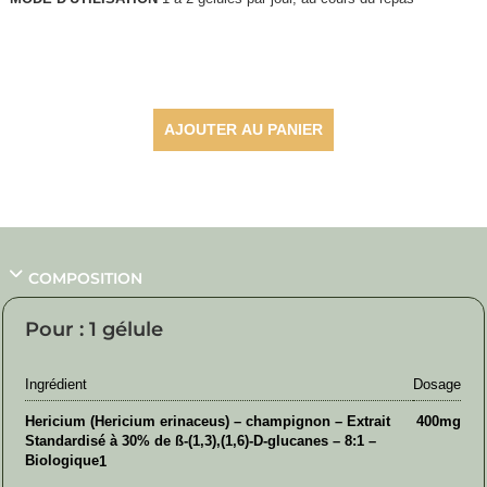
33,40
€
AJOUTER AU PANIER
COMPOSITION
Pour : 1 gélule
Ingrédient
Dosage
Hericium (Hericium erinaceus) – champignon – Extrait
400mg
Standardisé à 30% de ß-(1,3),(1,6)-D-glucanes – 8:1 –
Biologique
1