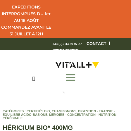
EXPÉDITIONS
INTERROMPUES DU 1er
AU 16 AOÛT
COMMANDEZ AVANT LE
31 JUILLET À 12H
POUR UNE LIVRAISON
I
CONTACT
+33 (0)2 43 39 97 27
EN 4 JOURS OUVRÉS.
S'IDENTIFIER
BEL ÉTÉ !

CATÉGORIES :
CERTIFIÉS BIO
,
CHAMPIGNONS
,
DIGESTION - TRANSIT -
ÉQUILIBRE ACIDO-BASIQUE
,
MÉMOIRE - CONCENTRATION - NUTRITION
CÉRÉBRALE
HÉRICIUM BIO* 400MG