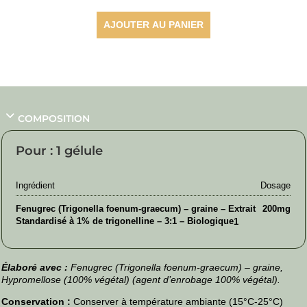
AJOUTER AU PANIER
COMPOSITION
Pour : 1 gélule
Ingrédient
Dosage
Fenugrec (Trigonella foenum-graecum) – graine – Extrait
200mg
Standardisé à 1% de trigonelline – 3:1 – Biologique
1
Élaboré avec :
Fenugrec (Trigonella foenum-graecum) – graine,
Hypromellose (100% végétal) (agent d’enrobage 100% végétal).
Conservation :
Conserver à température ambiante (15°C-25°C)