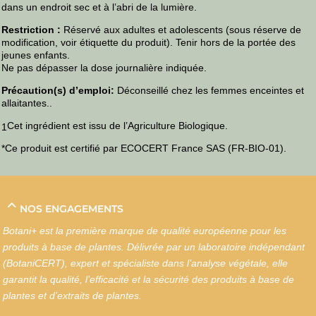
dans un endroit sec et à l’abri de la lumière.
Restriction :
Réservé aux adultes et adolescents (sous réserve de
modification, voir étiquette du produit). Tenir hors de la portée des
jeunes enfants.
Ne pas dépasser la dose journalière indiquée.
Précaution(s) d’emploi:
Déconseillé chez les femmes enceintes et
allaitantes..
Cet ingrédient est issu de l’Agriculture Biologique.
1
*Ce produit est certifié par ECOCERT France SAS (FR-BIO-01).
NOS ENGAGEMENTS
Botani+ est la première marque de qualité européenne pour les
produits à base de plantes. Délivrée par un laboratoire indépendant
(BotaniCERT), expert et spécialiste dans l’analyse végétale, elle
garantit la qualité, l’efficacité et la sécurité des produits à base de
plantes et d’extraits de plantes.