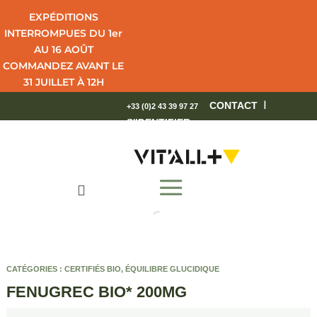
EXPÉDITIONS
INTERROMPUES DU 1er
AU 16 AOÛT
COMMANDEZ AVANT LE
31 JUILLET À 12H
POUR UNE LIVRAISON
I
CONTACT
+33 (0)2 43 39 97 27
EN 4 JOURS OUVRÉS.
S'IDENTIFIER
BEL ÉTÉ !

CATÉGORIES :
CERTIFIÉS BIO
,
ÉQUILIBRE GLUCIDIQUE
FENUGREC BIO* 200MG