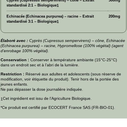
Cyprès (Cupressus sempervirens) – cône – Extrait
300mg
standardisé 2:1 – Biologique
1
Echinacée (Echinacea purpurea) – racine – Extrait
200mg
standardisé 3:1 – Biologique
1
Élaboré avec :
Cyprès (Cupressus sempervirens) – cône, Echinacée
(Echinacea purpurea) – racine, Hypromellose (100% végétal) (agent
d’enrobage 100% végétal).
Conservation :
Conserver à température ambiante (15°C-25°C)
dans un endroit sec et à l’abri de la lumière.
Restriction :
Réservé aux adultes et adolescents (sous réserve de
modification, voir étiquette du produit). Tenir hors de la portée des
jeunes enfants.
Ne pas dépasser la dose journalière indiquée.
Cet ingrédient est issu de l’Agriculture Biologique.
1
*Ce produit est certifié par ECOCERT France SAS (FR-BIO-01).