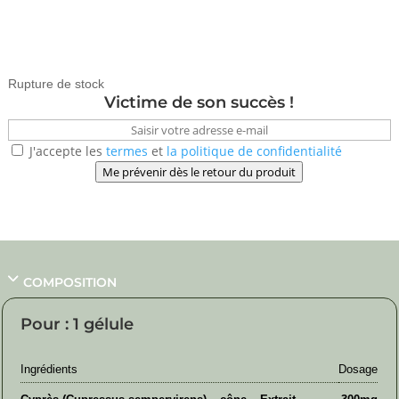
23,75
€
Rupture de stock
Victime de son succès !
J'accepte les
termes
et
la politique de confidentialité
Me prévenir dès le retour du produit
COMPOSITION
Pour : 1 gélule
Ingrédients
Dosage