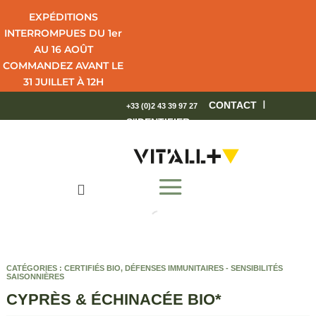
EXPÉDITIONS
INTERROMPUES DU 1er
AU 16 AOÛT
COMMANDEZ AVANT LE
31 JUILLET À 12H
POUR UNE LIVRAISON
I
CONTACT
+33 (0)2 43 39 97 27
EN 4 JOURS OUVRÉS.
S'IDENTIFIER
BEL ÉTÉ !

CATÉGORIES :
CERTIFIÉS BIO
,
DÉFENSES IMMUNITAIRES - SENSIBILITÉS
SAISONNIÈRES
CYPRÈS & ÉCHINACÉE BIO*