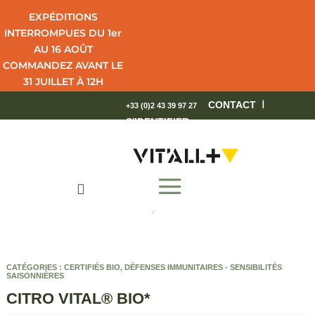
EXPÉDITIONS
INTERROMPUES DU 1er
AU 16 AOÛT
COMMANDEZ AVANT LE
31 JUILLET À 12H
POUR UNE LIVRAISON
I
CONTACT
+33 (0)2 43 39 97 27
EN 4 JOURS OUVRÉS.
S'IDENTIFIER
BEL ÉTÉ !

CATÉGORIES :
CERTIFIÉS BIO
,
DÉFENSES IMMUNITAIRES - SENSIBILITÉS
SAISONNIÈRES
CITRO VITAL® BIO*