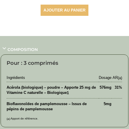
AJOUTER AU PANIER
COMPOSITION
Pour : 3 comprimés
Ingrédients
Dosage
AR
(a)
Acérola (biologique) – poudre – Apporte 25 mg de
576mg
31%
Vitamine C naturelle – Biologique
1
Bioflavonoïdes de pamplemousse – Issus de
5mg
pépins de pamplemousse
Apport de référence.
(a)