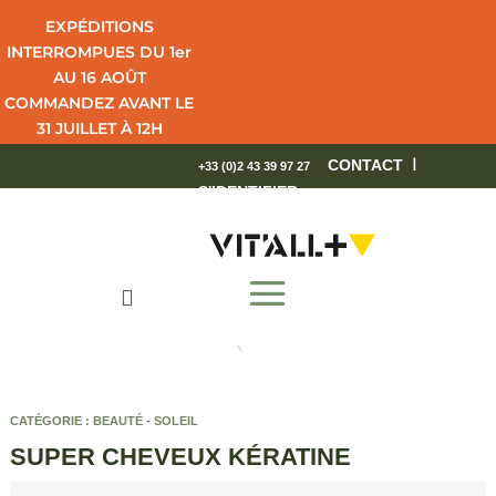
EXPÉDITIONS
INTERROMPUES DU 1er
AU 16 AOÛT
COMMANDEZ AVANT LE
31 JUILLET À 12H
POUR UNE LIVRAISON
I
CONTACT
+33 (0)2 43 39 97 27
EN 4 JOURS OUVRÉS.
S'IDENTIFIER
BEL ÉTÉ !

CATÉGORIE :
BEAUTÉ - SOLEIL
SUPER CHEVEUX KÉRATINE