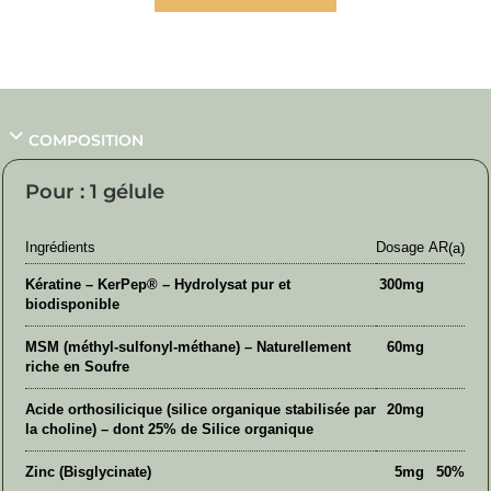
COMPOSITION
Pour : 1 gélule
Ingrédients
Dosage
AR
(a)
Kératine – KerPep® – Hydrolysat pur et
300mg
biodisponible
MSM (méthyl-sulfonyl-méthane) – Naturellement
60mg
riche en Soufre
Acide orthosilicique (silice organique stabilisée par
20mg
la choline) – dont 25% de Silice organique
Zinc (Bisglycinate)
5mg
50%