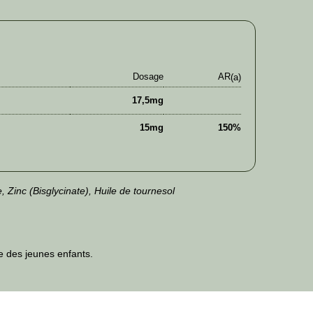
Dosage
AR
(a)
17,5mg
15mg
150%
inc (Bisglycinate), Huile de tournesol
ée des jeunes enfants.