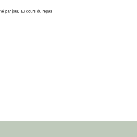
é par jour, au cours du repas
18,15
€