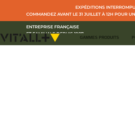
EXPÉDITIONS INTERROMPUE
COMMANDEZ AVANT LE 31 JUILLET À 12H POUR U
ENTREPRISE FRANÇAISE
ET FAMILIALE DEPUIS 1987
GAMMES PRODUITS
P
+33 (0)2 43 39 97 27
CONTACT
I
S'IDENTIFIER