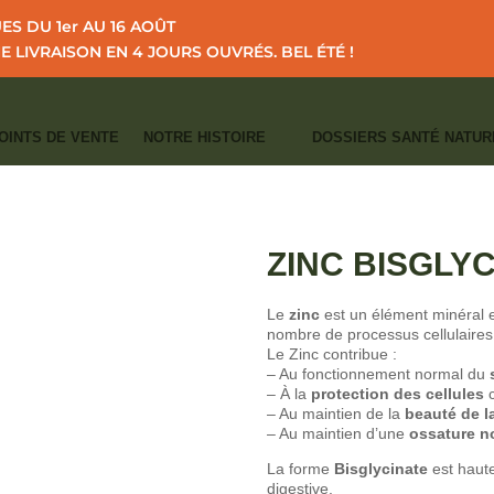
S DU 1er AU 16 AOÛT
NE LIVRAISON EN 4 JOURS OUVRÉS.
BEL ÉTÉ !
OINTS DE VENTE
NOTRE HISTOIRE
DOSSIERS SANTÉ NATUR
I
I
I
ACCUEIL
CATALOGUE
MINÉRAUX
ZINC Bisglycinate
CATÉGORIES :
ARTICULATIONS - CAP
SENSIBILITÉS SAISONNIÈRES
,
MINÉR
ZINC BISGLY
Le
zinc
est un élément minéral es
nombre de processus cellulaires 
Le Zinc contribue :
– Au fonctionnement normal du
– À la
protection des cellules
c
– Au maintien de la
beauté de l
– Au maintien d’une
ossature n
La forme
Bisglycinate
est haut
digestive.