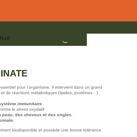
ELLE
ITAL OSSEUX
,
BEAUTÉ - SOLEIL
,
DÉFENSES IMMUNITAIRES -
AUX
,
SANTÉ DE L'HOMME
CINATE
sentiel pour l’organisme. Il intervient dans un grand
et de réactions métaboliques (lipides, protéines…).
système immunitaire
ontre le stress oxydatif.
a peau, des cheveux et des ongles.
ormale.
ement biodisponible et
possède une bonne tolérance