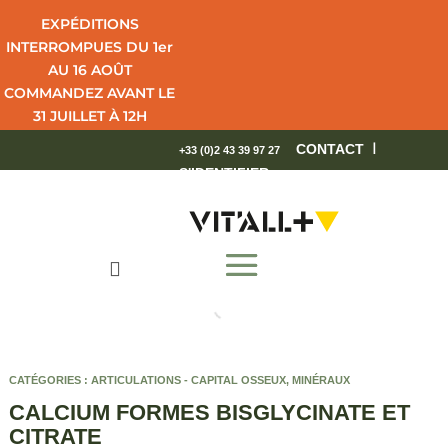
EXPÉDITIONS
INTERROMPUES DU 1er
AU 16 AOÛT
COMMANDEZ AVANT LE
31 JUILLET À 12H
POUR UNE LIVRAISON
I
CONTACT
+33 (0)2 43 39 97 27
EN 4 JOURS OUVRÉS.
S'IDENTIFIER
BEL ÉTÉ !

CATÉGORIES :
ARTICULATIONS - CAPITAL OSSEUX
,
MINÉRAUX
CALCIUM FORMES BISGLYCINATE ET
CITRATE