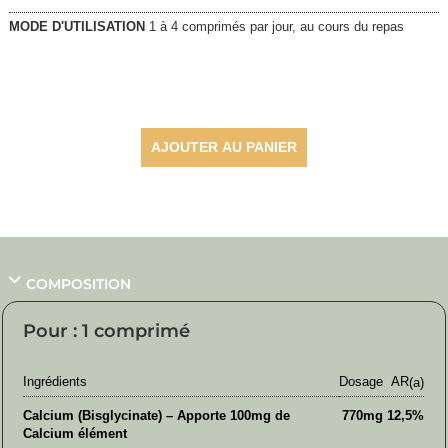
MODE D'UTILISATION
1 à 4 comprimés par jour, au cours du repas
27,20
€
AJOUTER AU PANIER
COMPOSITION
Pour : 1 comprimé
Ingrédients
Dosage
AR
(a)
Calcium (Bisglycinate) – Apporte 100mg de
770mg
12,5%
Calcium élément