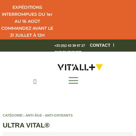
EXPÉDITIONS
INTERROMPUES DU 1er
AU 16 AOÛT
COMMANDEZ AVANT LE
31 JUILLET À 12H
POUR UNE LIVRAISON
I
CONTACT
+33 (0)2 43 39 97 27
EN 4 JOURS OUVRÉS.
S'IDENTIFIER
BEL ÉTÉ !

CATÉGORIE :
ANTI-ÂGE - ANTI-OXYDANTS
ULTRA VITAL®