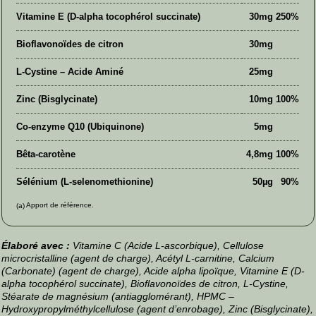
Vitamine E (D-alpha tocophérol succinate)
30mg
250%
Bioflavonoïdes de citron
30mg
L-Cystine – Acide Aminé
25mg
Zinc (Bisglycinate)
10mg
100%
Co-enzyme Q10 (Ubiquinone)
5mg
Bêta-carotène
4,8mg
100%
Sélénium (L-selenomethionine)
50µg
90%
Apport de référence.
(a)
Élaboré avec :
Vitamine C (Acide L-ascorbique), Cellulose
microcristalline (agent de charge), Acétyl L-carnitine, Calcium
(Carbonate) (agent de charge), Acide alpha lipoïque, Vitamine E (D-
alpha tocophérol succinate), Bioflavonoïdes de citron, L-Cystine,
Stéarate de magnésium (antiagglomérant), HPMC –
Hydroxypropylméthylcellulose (agent d’enrobage), Zinc (Bisglycinate),