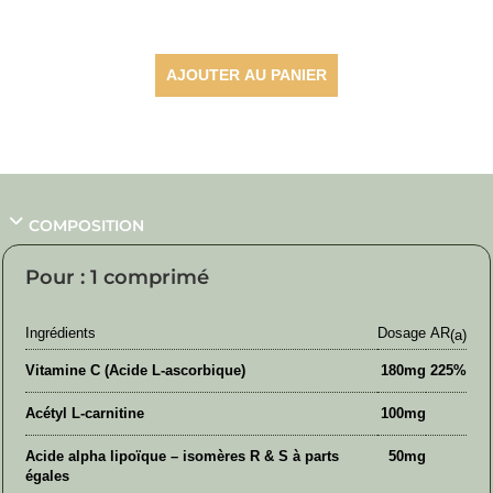
à
36,70 €
AJOUTER AU PANIER
COMPOSITION
Pour : 1 comprimé
Ingrédients
Dosage
AR
(a)
Vitamine C (Acide L-ascorbique)
180mg
225%
Acétyl L-carnitine
100mg
Acide alpha lipoïque – isomères R & S à parts
50mg
égales