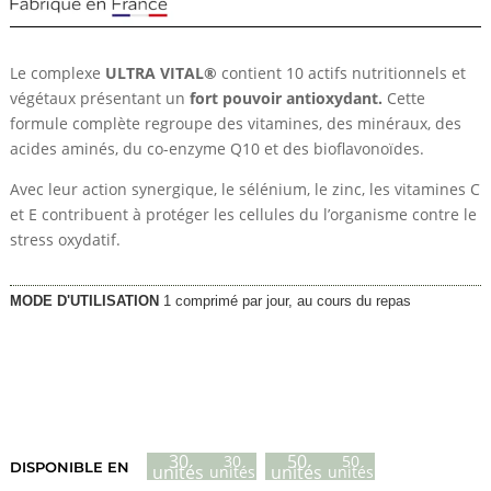
Le complexe
ULTRA VITAL®
contient 10 actifs nutritionnels et
végétaux présentant un
fort
pouvoir antioxydant.
Cette
formule complète regroupe des vitamines, des minéraux, des
acides aminés, du co-enzyme Q10 et des bioflavonoïdes.
Avec leur action synergique, le sélénium, le zinc, les vitamines C
et E contribuent à protéger les cellules du l’organisme contre le
stress oxydatif.
MODE D'UTILISATION
1 comprimé par jour, au cours du repas
Plage
22,85
€
–
36,70
€
de
prix :
30
50
30
50
DISPONIBLE EN
unités
unités
unités
unités
22,85 €