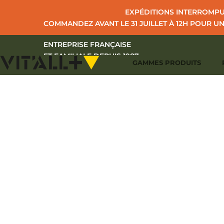
EXPÉDITIONS INTERROMPUE
COMMANDEZ AVANT LE 31 JUILLET À 12H POUR U
ENTREPRISE FRANÇAISE
ET FAMILIALE DEPUIS 1987
GAMMES PRODUITS
ACCU
+33 (0)2 43 39 97 27
CONTACT
I
S'IDENTIFIER