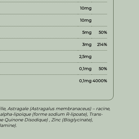
10mg
10mg
5mg
50%
3mg
214%
2,5mg
0,1mg
50%
0,1mg
4000%
lle, Astragale (Astragalus membranaceus) – racine,
pha-lipoïque (forme sodium R-lipoate), Trans-
 Quinone Disodique) , Zinc (Bisglycinate),
lamine).