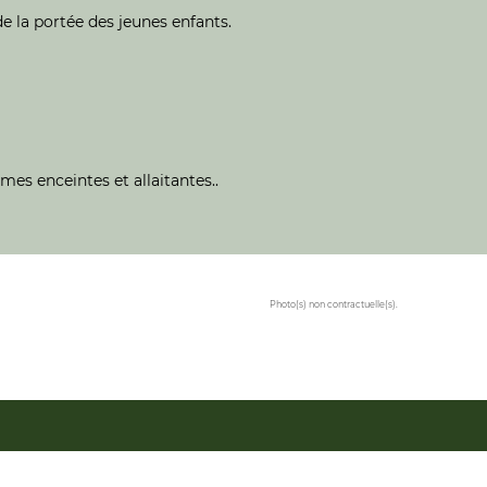
e la portée des jeunes enfants.
mes enceintes et allaitantes..
Photo(s) non contractuelle(s).