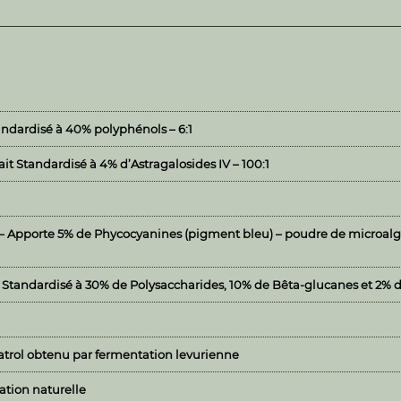
tandardisé à 40% polyphénols – 6:1
it Standardisé à 4% d’Astragalosides IV – 100:1
 Apporte 5% de Phycocyanines (pigment bleu) – poudre de microalg
tandardisé à 30% de Polysaccharides, 10% de Bêta-glucanes et 2% de
trol obtenu par fermentation levurienne
tion naturelle