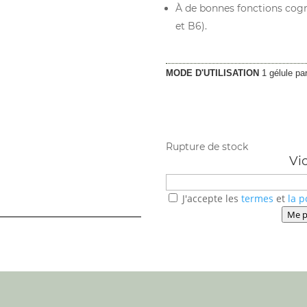
À de bonnes fonctions cogn
et B6).
MODE D'UTILISATION
1 gélule par
Rupture de stock
Vi
J'accepte les
termes
et
la p
Me p