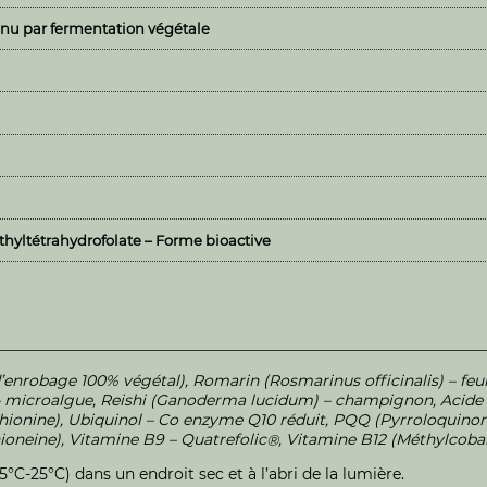
nu par fermentation végétale
hyltétrahydrofolate – Forme bioactive
enrobage 100% végétal), Romarin (Rosmarinus officinalis) – feui
 microalgue, Reishi (Ganoderma lucidum) – champignon, Acide al
hionine), Ubiquinol – Co enzyme Q10 réduit, PQQ (Pyrroloquinone
ioneine), Vitamine B9 – Quatrefolic
, Vitamine B12 (Méthylcoba
®
C-25°C) dans un endroit sec et à l’abri de la lumière.