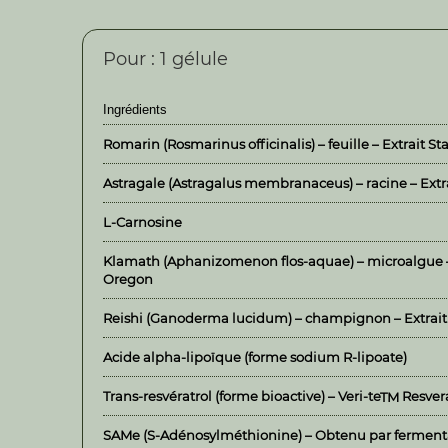
Pour : 1 gélule
Ingrédients
Romarin (Rosmarinus officinalis) – feuille – Extrait S
Astragale (Astragalus membranaceus) – racine – Extra
L-Carnosine
Klamath (Aphanizomenon flos-aquae) – microalgue –
Oregon
Reishi (Ganoderma lucidum) – champignon – Extrait S
Acide alpha-lipoïque (forme sodium R-lipoate)
Trans-resvératrol (forme bioactive) – Veri-te
Resvera
TM
SAMe (S-Adénosylméthionine) – Obtenu par fermenta