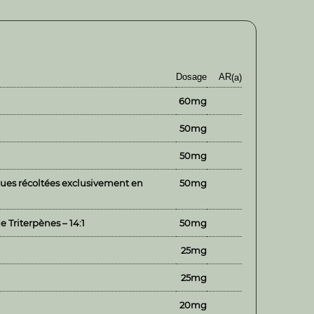
Dosage
AR
(a)
60mg
50mg
50mg
ues récoltées exclusivement en
50mg
 Triterpènes – 14:1
50mg
25mg
25mg
20mg