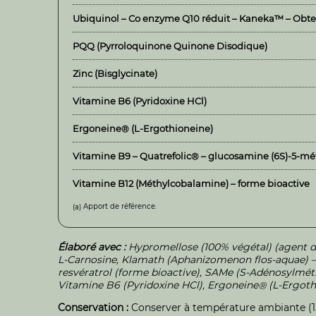
Ubiquinol – Co enzyme Q10 réduit – Kaneka™ – Obte
PQQ (Pyrroloquinone Quinone Disodique)
Zinc (Bisglycinate)
Vitamine B6 (Pyridoxine HCl)
Ergoneine
(L-Ergothioneine)
®
Vitamine B9 – Quatrefolic
– glucosamine (6S)-5-mét
®
Vitamine B12 (Méthylcobalamine) – forme bioactive
Apport de référence.
(a)
Élaboré avec :
Hypromellose (100% végétal) (agent d’
L-Carnosine, Klamath (Aphanizomenon flos-aquae) –
resvératrol (forme bioactive), SAMe (S-Adénosylmét
Vitamine B6 (Pyridoxine HCl), Ergoneine
(L-Ergoth
®
Conservation :
Conserver à température ambiante (15°