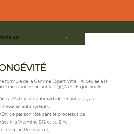
ATURELLE
ÉVITÉ
DANTS
,
EXPERT LONGÉVITÉ
ONGÉVITÉ
e formule de la Gamme Expert Vit’all+® dédiée à la
entré innovant associant la PQQ® et l’Ergoneine®
râce à l’Astragale, antioxydante et anti-âge, au
chesse en antioxydants,
ADN de par son rôle dans le processus de
âce à la Vitamine B12 et au Zinc,
re grâce au Resvératrol,