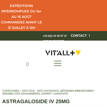
EXPÉDITIONS
INTERROMPUES DU 1er
AU 16 AOÛT
COMMANDEZ AVANT LE
31 JUILLET À 12H
POUR UNE LIVRAISON
I
CONTACT
+33 (0)2 43 39 97 27
EN 4 JOURS OUVRÉS.
S'IDENTIFIER
BEL ÉTÉ !

CATÉGORIES :
ANTI-ÂGE - ANTI-OXYDANTS
,
DÉFENSES IMMUNITAIRES -
SENSIBILITÉS SAISONNIÈRES
,
EXPERT LONGÉVITÉ
ASTRAGALOSIDE IV 25MG